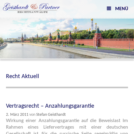
Skip
MENÜ
to
content
Recht Aktuell
Vertragsrecht – Anzahlungsgarantie
2. März 2011
von
Stefan Geisthardt
Wirkung einer Anzahlungsgarantie auf die Beweislast Im
Rahmen eines Liefervertrages mit einer deutschen
Gesellschaft ist für die russische Seite regelmäßig von