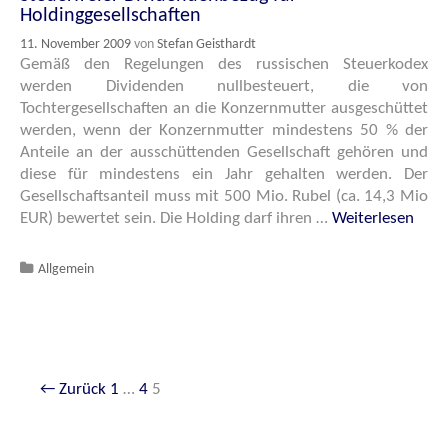
Holdinggesellschaften
11. November 2009
von
Stefan Geisthardt
Gemäß den Regelungen des russischen Steuerkodex
werden Dividenden nullbesteuert, die von
Tochtergesellschaften an die Konzernmutter ausgeschüttet
werden, wenn der Konzernmutter mindestens 50 % der
Anteile an der ausschüttenden Gesellschaft gehören und
diese für mindestens ein Jahr gehalten werden. Der
Gesellschaftsanteil muss mit 500 Mio. Rubel (ca. 14,3 Mio
EUR) bewertet sein. Die Holding darf ihren …
Weiterlesen
Katgeorien
Allgemein
ARTIKEL-
← Zurück
1
…
4
5
NAVIGATION